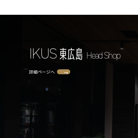
I
K
U
S
東
広
島
Head Shop
詳細ページへ