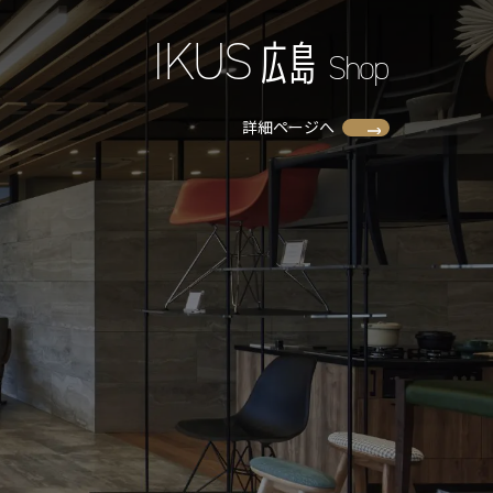
I
K
U
S
広
島
Shop
詳細ページへ