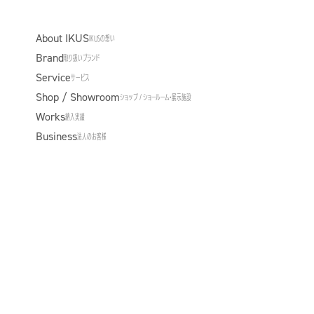
About IKUS
IKUSの想い
Online Store
Brand
取り扱いブランド
Service
サービス
Shop / Showroom
ショップ / ショールーム・展示施設
Works
納入実績
Business
法人のお客様